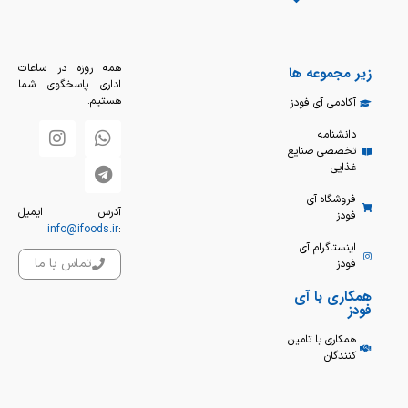
همه روزه در ساعات
زیر مجموعه ها
اداری پاسخگوی شما
هستیم.
آکادمی آی فودز
دانشنامه
تخصصی صنایع
غذایی
فروشگاه آی
آدرس ایمیل
فودز
info@ifoods.ir
:
اینستاگرام آی
تماس با ما
فودز
همکاری با آی
فودز
همکاری با تامین
کنندگان