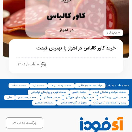
۰ دیدگاه
خرید کاور کالباس در اهواز با بهترین قیمت
رستوران، فست فود، کافی شاپ
۱۸/آبان/۱۴۰۴
موضوعات پرطرفدار
مواد اولیه صنایع غذایی
صنعت نوشیدنی ها
صنعت نان
صنعت لبنیات
صنعت گوشت و غذاهای آماده
صنعت کنسرو
صنعت قهوه و پودرهای نوشیدنی
صنعت شیرینی و شکلات
صنعت روغن های خوراکی
صنعت خشکبار
صنعت بسته بندی
سایر
رستوران، فست فود، کافی شاپ
تجهیزات آشپزخانه صنعتی
تاسیسات صنعتی
برگشت به بالا