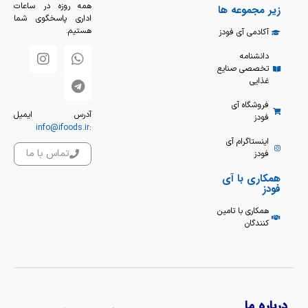
همه روزه در ساعات
زیر مجموعه ها
اداری پاسخگوی شما
هستیم.
آکادمی آی فودز
دانشنامه
تخصصی صنایع
غذایی
فروشگاه آی
آدرس ایمیل
فودز
info@ifoods.ir
:
اینستاگرام آی
تماس با ما
فودز
همکاری با آی
فودز
همکاری با تامین
کنندگان
درباره ما