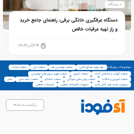
۰ دیدگاه
دستگاه عرقگیری خانگی برقی: راهنمای جامع خرید
و راز تهیه عرقیات خالص
تجهیزات آشپزخانه صنعتی
۲۴/آذر/۱۴۰۴
موضوعات پرطرفدار
مواد اولیه صنایع غذایی
صنعت نوشیدنی ها
صنعت نان
صنعت لبنیات
صنعت گوشت و غذاهای آماده
صنعت کنسرو
صنعت قهوه و پودرهای نوشیدنی
صنعت شیرینی و شکلات
صنعت روغن های خوراکی
صنعت خشکبار
صنعت بسته بندی
سایر
رستوران، فست فود، کافی شاپ
تجهیزات آشپزخانه صنعتی
تاسیسات صنعتی
برگشت به بالا