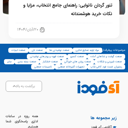
تنور گردان نانوایی: راهنمای جامع انتخاب، مزایا و
نکات خرید هوشمندانه
صنعت نان
۲۰/آبان/۱۴۰۴
موضوعات پرطرفدار
مواد اولیه صنایع غذایی
صنعت نوشیدنی ها
صنعت نان
صنعت لبنیات
صنعت گوشت و غذاهای آماده
صنعت کنسرو
صنعت قهوه و پودرهای نوشیدنی
صنعت شیرینی و شکلات
صنعت روغن های خوراکی
صنعت خشکبار
صنعت بسته بندی
سایر
رستوران، فست فود، کافی شاپ
تجهیزات آشپزخانه صنعتی
تاسیسات صنعتی
برگشت به بالا
همه روزه در ساعات
زیر مجموعه ها
اداری پاسخگوی شما
هستیم.
آکادمی آی فودز