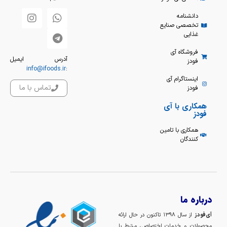
دانشنامه
تخصصی صنایع
غذایی
فروشگاه آی
آدرس ایمیل
فودز
info@ifoods.ir
:
اینستاگرام آی
تماس با ما
فودز
همکاری با آی
فودز
همکاری با تامین
کنندگان
درباره ما
آی‌فودز
از سال ۱۳۹۸ تاکنون در حال ارائه
محصولات و خدمات اختصاصی مرتبط با