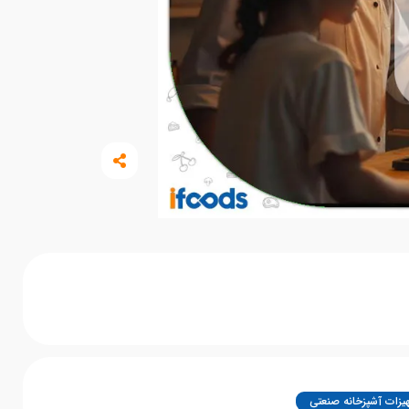
یزات آشپزخانه صنعتی