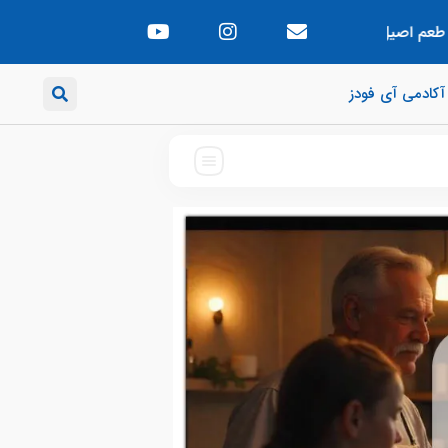
راهنمای جامع خرید فر کوچک پیتزا خانگی | پیتزای حرفه‌ای در آشپزخان
آکادمی آی فودز