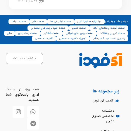
رستوران، فست فود، کافی شاپ
۰۱/دی/۱۴۰۴
موضوعات پرطرفدار
مواد اولیه صنایع غذایی
صنعت نوشیدنی ها
صنعت نان
صنعت لبنیات
صنعت گوشت و غذاهای آماده
صنعت کنسرو
صنعت قهوه و پودرهای نوشیدنی
صنعت شیرینی و شکلات
صنعت روغن های خوراکی
صنعت خشکبار
صنعت بسته بندی
سایر
رستوران، فست فود، کافی شاپ
تجهیزات آشپزخانه صنعتی
تاسیسات صنعتی
برگشت به بالا
همه روزه در ساعات
زیر مجموعه ها
اداری پاسخگوی شما
هستیم.
آکادمی آی فودز
دانشنامه
تخصصی صنایع
غذایی