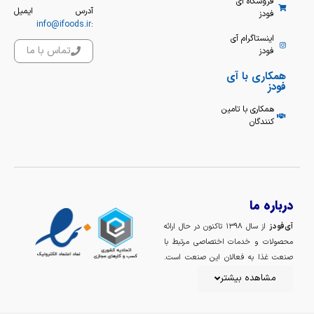
فروشگاه آی
آدرس ایمیل
فودز
info@ifoods.ir
:
اینستاگرام آی
تماس با ما
فودز
همکاری با آی
فودز
همکاری با تامین
کنندگان
درباره ما
آی‌فودز
از سال ۱۳۹۸ تاکنون در حال ارائه
محصولات و خدمات اختصاصی مرتبط با
صنعت غذا به فعالان این صنعت است.
خداوند را شاکریم که در این سالها افتخار
مشاهده بیشتر
ارزش آفرینی برای ده‌ها هزار نفر از مشتریان
عزیزمان را به ما عطا کرده است. آی‌فودز از