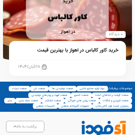
۰ دیدگاه
خرید کاور کالباس در اهواز با بهترین قیمت
رستوران، فست فود، کافی شاپ
۱۸/آبان/۱۴۰۴
موضوعات پرطرفدار
مواد اولیه صنایع غذایی
صنعت نوشیدنی ها
صنعت نان
صنعت لبنیات
صنعت گوشت و غذاهای آماده
صنعت کنسرو
صنعت قهوه و پودرهای نوشیدنی
صنعت شیرینی و شکلات
صنعت روغن های خوراکی
صنعت خشکبار
صنعت بسته بندی
سایر
رستوران، فست فود، کافی شاپ
تجهیزات آشپزخانه صنعتی
تاسیسات صنعتی
برگشت به بالا