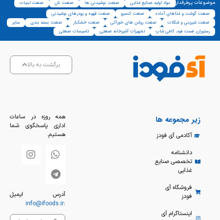
موضوعات پرطرفدار
مواد اولیه صنایع غذایی
صنعت نوشیدنی ها
صنعت نان
صنعت لبنیات
صنعت گوشت و غذاهای آماده
صنعت کنسرو
صنعت قهوه و پودرهای نوشیدنی
صنعت شیرینی و شکلات
صنعت روغن های خوراکی
صنعت خشکبار
صنعت بسته بندی
سایر
رستوران، فست فود، کافی شاپ
تجهیزات آشپزخانه صنعتی
تاسیسات صنعتی
برگشت به بالا
همه روزه در ساعات
زیر مجموعه ها
اداری پاسخگوی شما
هستیم.
آکادمی آی فودز
دانشنامه
تخصصی صنایع
غذایی
فروشگاه آی
آدرس ایمیل
فودز
info@ifoods.ir
:
اینستاگرام آی